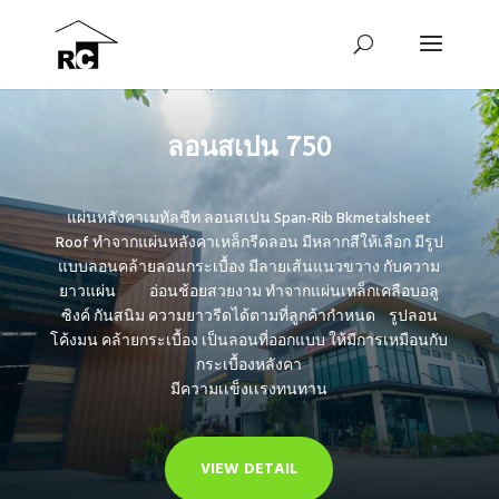
ลอนสเปน 750
แผ่นหลังคาเมทัลชีท ลอนสเปน Span-Rib Bkmetalsheet
Roof ทำจากแผ่นหลังคาเหล็กรีดลอน มีหลากสีให้เลือก มีรูป
แบบลอนคล้ายลอนกระเบื้อง มีลายเส้นแนวขวาง กับความ
ยาวแผ่น อ่อนช้อยสวยงาม ทำจากแผ่นเหล็กเคลือบอลู
ซิงค์ กันสนิม ความยาวรีดได้ตามที่ลูกค้ากำหนด รูปลอน
โค้งมน คล้ายกระเบื้อง เป็นลอนที่ออกแบบ ให้มีการเหมือนกับ
กระเบื้องหลังคา
มีความเเข็งเเรงทนทาน
VIEW DETAIL