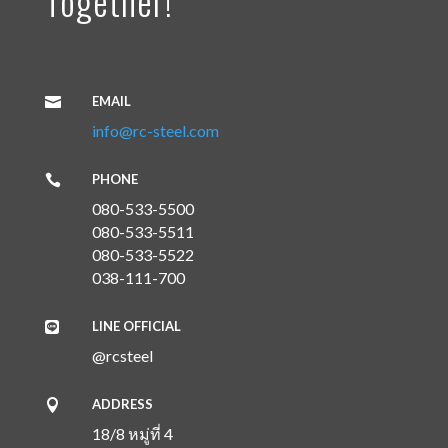
Together!
EMAIL

info@rc-steel.com
PHONE

080-533-5500
080-533-5511
080-533-5522
038-111-700
LINE OFFICIAL

@rcsteel
ADDRESS

18/8 หมู่ที่ 4